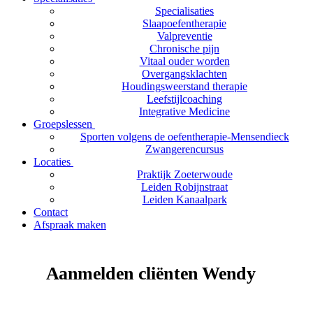
Specialisaties
Slaapoefentherapie
Valpreventie
Chronische pijn
Vitaal ouder worden
Overgangsklachten
Houdingsweerstand therapie
Leefstijlcoaching
Integrative Medicine
Groepslessen
Sporten volgens de oefentherapie-Mensendieck
Zwangerencursus
Locaties
Praktijk Zoeterwoude
Leiden Robijnstraat
Leiden Kanaalpark
Contact
Afspraak maken
Aanmelden cliënten Wendy