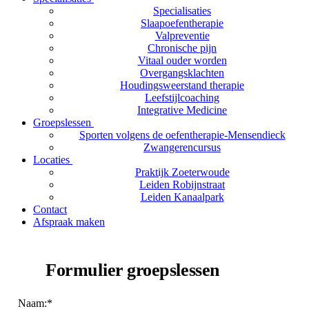
Specialisaties
Slaapoefentherapie
Valpreventie
Chronische pijn
Vitaal ouder worden
Overgangsklachten
Houdingsweerstand therapie
Leefstijlcoaching
Integrative Medicine
Groepslessen
Sporten volgens de oefentherapie-Mensendieck
Zwangerencursus
Locaties
Praktijk Zoeterwoude
Leiden Robijnstraat
Leiden Kanaalpark
Contact
Afspraak maken
Formulier groepslessen
Naam:*